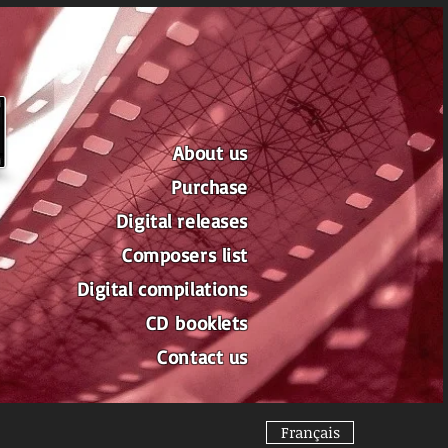
The Canadian
label dedicated
to film music
About us
Purchase
Digital releases
Composers list
Digital compilations
CD
booklets
Contact us
Français