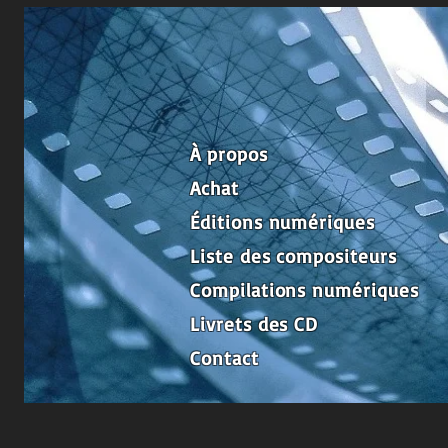
Le spécialiste
d
e la musique de film
au Canada
À propos
Achat
Éditions numériques
Liste des compositeurs
Compilations numériques
Livrets des CD
Contact